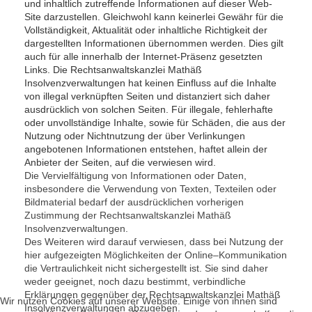
und inhaltlich zutreffende Informationen auf dieser Web-
Site darzustellen. Gleichwohl kann keinerlei Gewähr für die
Vollständigkeit, Aktualität oder inhaltliche Richtigkeit der
dargestellten Informationen übernommen werden. Dies gilt
auch für alle innerhalb der Internet-Präsenz gesetzten
Links. Die Rechtsanwaltskanzlei Mathäß
Insolvenzverwaltungen hat keinen Einfluss auf die Inhalte
von illegal verknüpften Seiten und distanziert sich daher
ausdrücklich von solchen Seiten. Für illegale, fehlerhafte
oder unvollständige Inhalte, sowie für Schäden, die aus der
Nutzung oder Nichtnutzung der über Verlinkungen
angebotenen Informationen entstehen, haftet allein der
Anbieter der Seiten, auf die verwiesen wird.
Die Vervielfältigung von Informationen oder Daten,
insbesondere die Verwendung von Texten, Texteilen oder
Bildmaterial bedarf der ausdrücklichen vorherigen
Zustimmung der Rechtsanwaltskanzlei Mathäß
Insolvenzverwaltungen.
Des Weiteren wird darauf verwiesen, dass bei Nutzung der
hier aufgezeigten Möglichkeiten der Online–Kommunikation
die Vertraulichkeit nicht sichergestellt ist. Sie sind daher
weder geeignet, noch dazu bestimmt, verbindliche
Erklärungen gegenüber der Rechtsanwaltskanzlei Mathäß
Wir nutzen Cookies auf unserer Website. Einige von ihnen sind
Insolvenzverwaltungen abzugeben.