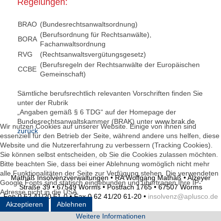
Regelungen:
BRAO
(Bundesrechtsanwaltsordnung)
(Berufsordnung für Rechtsanwälte),
BORA
Fachanwaltsordnung
RVG
(Rechtsanwaltsvergütungsgesetz)
(Berufsregeln der Rechtsanwälte der Europäischen
CCBE
Gemeinschaft)
Sämtliche berufsrechtlich relevanten Vorschriften finden Sie
unter der Rubrik
„Angaben gemäß § 6 TDG“ auf der Homepage der
Bundesrechtsanwaltskammer (BRAK) unter
www.brak.de
Wir nutzen Cookies auf unserer Website. Einige von ihnen sind
zurück
essenziell für den Betrieb der Seite, während andere uns helfen, diese
Website und die Nutzererfahrung zu verbessern (Tracking Cookies).
Sie können selbst entscheiden, ob Sie die Cookies zulassen möchten.
Bitte beachten Sie, dass bei einer Ablehnung womöglich nicht mehr
alle Funktionalitäten der Seite zur Verfügung stehen. Die verwendeten
Mathäß Insolvenzverwaltungen • RA Wolfgang Mathäß • Alzeyer
Google Fonts sind statisch eingebunden und übertragen Ihre IP-
Straße 39 • 67549 Worms • Postfach 1765 • 67507 Worms
Adresse nicht in die USA.
Fon 0 62 41/20 61-0 • Fax 0 62 41/20 61-20 •
insolvenz@aplusco.de
Akzeptieren
Ablehnen
Weitere Informationen