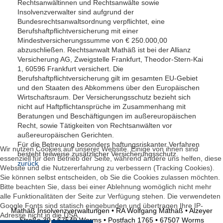
Rechtsanwältinnen und Rechtsanwälte sowie
Insolvenzverwalter sind aufgrund der
Bundesrechtsanwaltsordnung verpflichtet, eine
Berufshaftpflichtversicherung mit einer
Mindestversicherungssumme von € 250.000,00
abzuschließen. Rechtsanwalt Mathäß ist bei der Allianz
Versicherung AG, Zweigstelle Frankfurt, Theodor-Stern-Kai
1, 60596 Frankfurt versichert. Die
Berufshaftpflichtversicherung gilt im gesamten EU-Gebiet
und den Staaten des Abkommens über den Europäischen
Wirtschaftsraum. Der Versicherungsschutz bezieht sich
nicht auf Haftpflichtansprüche im Zusammenhang mit
Beratungen und Beschäftigungen im außereuropäischen
Recht, sowie Tätigkeiten von Rechtsanwälten vor
außereuropäischen Gerichten.
Für die Betreuung besonders haftungsriskanter Verfahren
Wir nutzen Cookies auf unserer Website. Einige von ihnen sind
besteht teilweise zusätzlicher Versicherungsschutz.
essenziell für den Betrieb der Seite, während andere uns helfen, diese
zurück
Website und die Nutzererfahrung zu verbessern (Tracking Cookies).
Sie können selbst entscheiden, ob Sie die Cookies zulassen möchten.
Bitte beachten Sie, dass bei einer Ablehnung womöglich nicht mehr
alle Funktionalitäten der Seite zur Verfügung stehen. Die verwendeten
Google Fonts sind statisch eingebunden und übertragen Ihre IP-
Mathäß Insolvenzverwaltungen • RA Wolfgang Mathäß • Alzeyer
Adresse nicht in die USA.
Straße 39 • 67549 Worms • Postfach 1765 • 67507 Worms