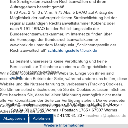
Bei Streitigkeiten zwischen Rechtsanwälten und ihren
Auftraggebern besteht gemäß
§ 73 Abs. 2 Nr. 3 i. V. m. § 73 Abs. 5 BRAO auf Antrag die
Möglichkeit der außergerichtlichen Streitschlichtung bei der
regional zuständigen
Rechtsanwaltskammer Koblenz
oder
nach § 191 f BRAO bei der Schlichtungsstelle der
Bundesrechtsanwaltskammer, im Internet zu finden über
die Homepage der Bundesrechtsanwaltskammer
www.brak.de
unter dem Menüpunkt „Schlichtungsstelle der
Rechtsanwaltschaft“
schlichtungsstelle@brak.de
Es besteht unsererseits keine Verpflichtung und keine
Bereitschaft zur Teilnahme an einem außergerichtlichen
Streitschlichtungsverfahren.
Wir nutzen Cookies auf unserer Website. Einige von ihnen sind
zurück
essenziell für den Betrieb der Seite, während andere uns helfen, diese
Website und die Nutzererfahrung zu verbessern (Tracking Cookies).
Sie können selbst entscheiden, ob Sie die Cookies zulassen möchten.
Bitte beachten Sie, dass bei einer Ablehnung womöglich nicht mehr
alle Funktionalitäten der Seite zur Verfügung stehen. Die verwendeten
Mathäß Insolvenzverwaltungen • RA Wolfgang Mathäß • Alzeyer
Google Fonts sind statisch eingebunden und übertragen Ihre IP-
Straße 39 • 67549 Worms • Postfach 1765 • 67507 Worms
Adresse nicht in die USA.
Fon 0 62 41/20 61-0 • Fax 0 62 41/20 61-20 •
insolvenz@aplusco.de
Akzeptieren
Ablehnen
Weitere Informationen