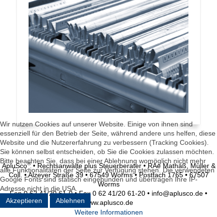
Wir nutzen Cookies auf unserer Website. Einige von ihnen sind
essenziell für den Betrieb der Seite, während andere uns helfen, diese
Website und die Nutzererfahrung zu verbessern (Tracking Cookies).
Sie können selbst entscheiden, ob Sie die Cookies zulassen möchten.
Bitte beachten Sie, dass bei einer Ablehnung womöglich nicht mehr
®
ApluSco
• Rechtsanwälte plus Steuerberater • RAe Mathäß, Müller &
alle Funktionalitäten der Seite zur Verfügung stehen. Die verwendeten
Coll. • Alzeyer Straße 39 • 67549 Worms • Postfach 1765 • 67507
Google Fonts sind statisch eingebunden und übertragen Ihre IP-
Worms
Adresse nicht in die USA.
Fon 0 62 41/20 61-0 • Fax 0 62 41/20 61-20 • info@aplusco.de •
Akzeptieren
Ablehnen
www.aplusco.de
Weitere Informationen